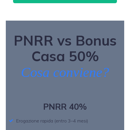
PNRR vs Bonus
Casa 50%
Cosa conviene?
PNRR 40%
Erogazione rapida (entro 3–4 mesi)