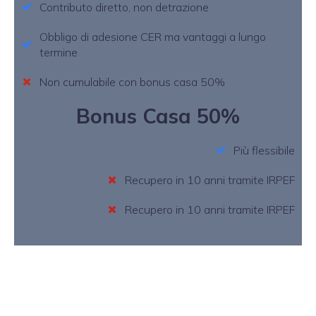
Contributo diretto, non detrazione
Obbligo di adesione CER ma vantaggi a lungo
termine
Non cumulabile con bonus casa 50%
Bonus Casa 50%
Più flessibile
Recupero in 10 anni tramite IRPEF
Recupero in 10 anni tramite IRPEF