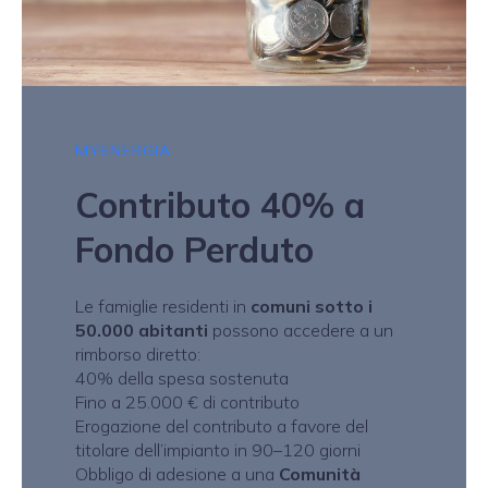
MYENERGIA
Contributo 40% a
Fondo Perduto
Le famiglie residenti in
comuni sotto i
50.000 abitanti
possono accedere a un
rimborso diretto:
40% della spesa sostenuta
Fino a 25.000 € di contributo
Erogazione del contributo a favore del
titolare dell’impianto in 90–120 giorni
Obbligo di adesione a una
Comunità