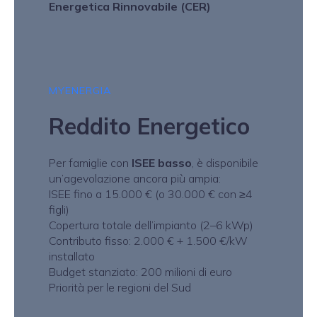
Energetica Rinnovabile (CER)
MYENERGIA
Reddito Energetico
Per famiglie con
ISEE basso
, è disponibile
un’agevolazione ancora più ampia:
ISEE fino a 15.000 € (o 30.000 € con ≥4
figli)
Copertura totale dell’impianto (2–6 kWp)
Contributo fisso: 2.000 € + 1.500 €/kW
installato
Budget stanziato: 200 milioni di euro
Priorità per le regioni del Sud